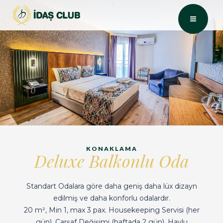
KONAKLAMA
Deluxe Balkonlu Oda
Standart Odalara göre daha geniş daha lüx dizayn
edilmiş ve daha konforlu odalardır.
20 m², Min 1, max 3 pax. Housekeeping Servisi (her
gün). Çarşaf Değişimi (haftada 2 gün). Havlu